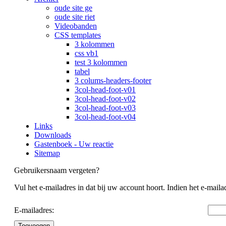
oude site ge
oude site riet
Videobanden
CSS templates
3 kolommen
css vb1
test 3 kolommen
tabel
3 colums-headers-footer
3col-head-foot-v01
3col-head-foot-v02
3col-head-foot-v03
3col-head-foot-v04
Links
Downloads
Gastenboek - Uw reactie
Sitemap
Gebruikersnaam vergeten?
Vul het e-mailadres in dat bij uw account hoort. Indien het e-mai
E-mailadres:
Toevoegen